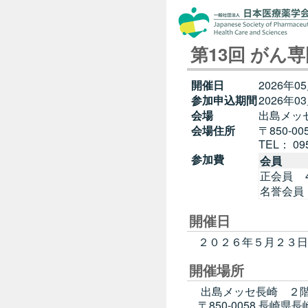
第13回 がん
開催日
2026年0
参加申込期間
2026年03
会場
出島メッ
会場住所
〒850-
TEL： 095
参加費
会員
正会員
名誉会員
開催日
２０２６年５月２３日（
開催場所
出島メッセ長崎 ２階
〒850-0058 長崎県