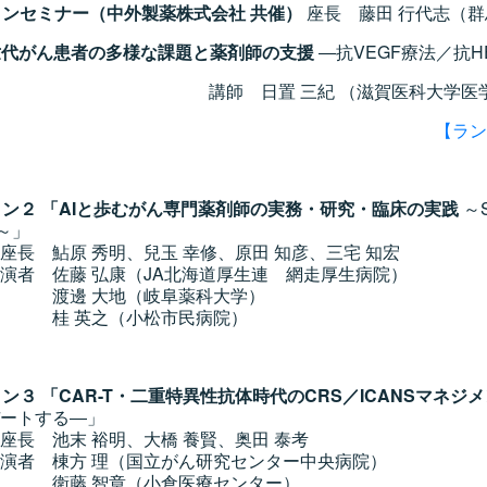
ンチョンセミナー（中外製薬株式会社 共催）
座長 藤田 行代志（
世代がん患者の多様な課題と薬剤師の支援
―抗VEGF療法／抗
三紀 （滋賀医科大学医学部附属病
【ラン
セッション２ 「AIと歩むがん専門薬剤師の実務・研究・臨床の実践
～Se
 2～」
、兒玉 幸修、原田 知彦、三宅 知宏
康（JA北海道厚生連 網走厚生病院）
（岐阜薬科大学）
小松市民病院）
ッション３ 「CAR-T・二重特異性抗体時代のCRS／ICANSマネジ
ートする―」
明、大橋 養賢、奥田 泰考
（国立がん研究センター中央病院）
（小倉医療センター）