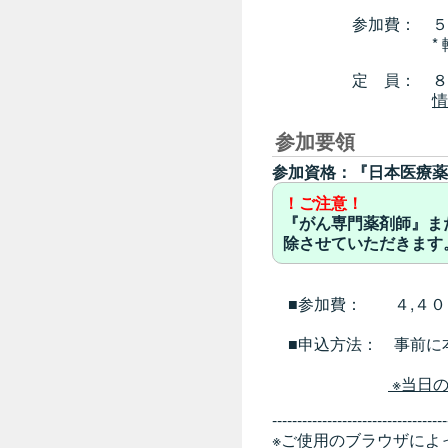
参加費： ５,０
* 軽食とドリ
定 員： ８
情
参加要領
参加資格：『日本医療薬
！ご注意！
『がん専門薬剤師』ま
除させていただきます
■参加費： ４,４０
■申込方法： 事前に
※当日
-----------------------------------
※ご使用のブラウザによ