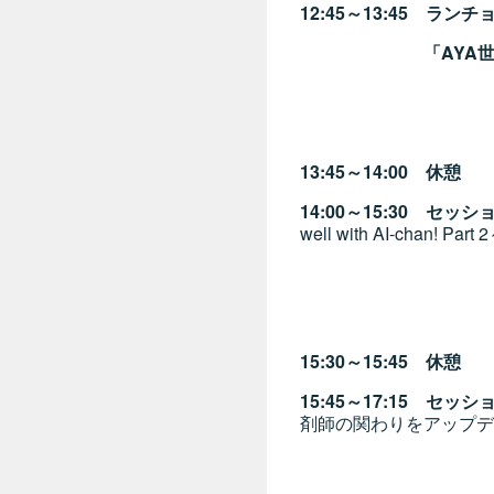
12:45～13:45 ラ
「AYA
講師 日置 
13:45～14:00 休憩
14:00～15:30 
well with AI-chan! Part
座長 鮎原 秀明
演者 佐藤 弘
渡邊 大地
桂 英之（
15:30～15:45 休憩
15:45～17:15 セ
剤師の関わりをアップデ
座長 池末 裕
演者 棟方 理
衛藤 智章