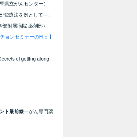
群馬県立がんセンター）
HER2療法を例として―」
院 薬剤部）
チョンセミナーのFlier】
crets of getting along
メント最前線
―がん専門薬