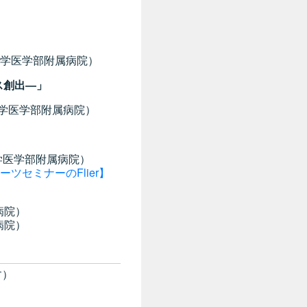
属病院）
ス創出―」
附属病院）
属病院）
ーツセミナーのFlier】
院）
院）
す）