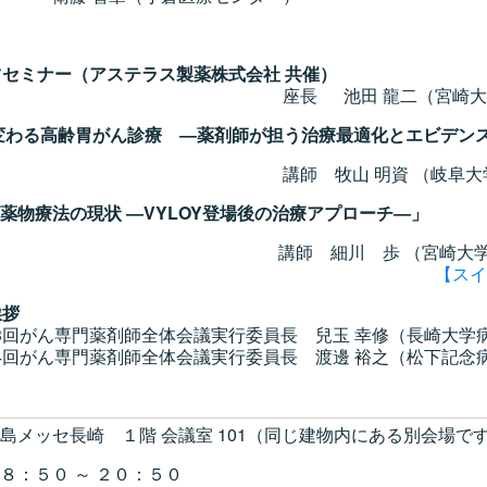
イーツセミナー（アステラス製薬株式会社 共催）
田 龍二（宮崎大学医学部附
変わる高齢胃がん診療 ―薬剤師が担う治療最適化とエビデン
 明資 （岐阜大学医学部
薬物療法の現状 ―VYLOY登場後の治療アプローチ―」
川 歩 （宮崎大学医学部附
【スイ
挨拶
剤師全体会議実行委員長 兒玉 幸修（長崎大学病
剤師全体会議実行委員長 渡邊 裕之（松下記念病
長崎 １階 会議室 101（同じ建物内にある別会場で
５０ ～ ２０：５０