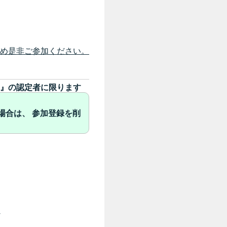
め是非ご参加ください。
』の認定者に限ります
場合は、 参加登録を削
-