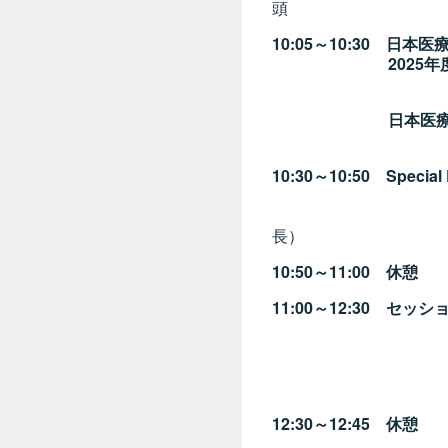
10:05～10:30 
2025
がん専
日本医
がん専門
10:30～10:50 Sp
谷川原 
（元がん
長）
10:50～11:00 休憩
11:00～12:30 
座長 組橋 
演者 二瓶 哲
佐伯 宏美 （
槙原 克也 
12:30～12:45 休憩