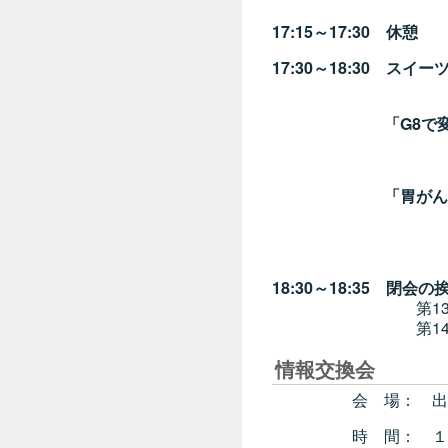
17:15～17:30 休憩
17:30～18:30 ス
座長 池
「G8で
講師 牧山
「胃がん
講師 細
18:30～18:35 閉会の
第13回がん専門薬
第14回がん専門薬
情報交換会
会 場： 出島メッセ
時 間： １８：