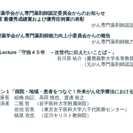
頭
日本医療薬学会がん専門薬剤師認定委員会からのお知らせ
年度 最優秀成績賞および優秀症例賞の表彰
門薬剤師認定委員会 
療薬学会がん専門薬剤師能力向上小委員会からの報告
薬剤師能力向上小委員
ecial Lecture「守拙４５年 －次世代に伝えたいことば－」
祐介（慶應義塾大学名誉教授
専門薬剤師認定制度委員会
セッション１「病院・地域・患者をつなぐ！外来がん化学療法にお
由記、高田 慎也、渡邊 裕之
 （岩手医科大学附属病院）
東京女子医科大学八千代医療センター）
（淀川キリスト教病院）