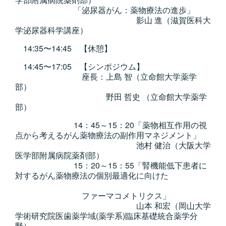
「泌尿器がん：薬物療法の進歩」
影山 進（滋賀医科大
学泌尿器科学講座）
14:35〜14:45 【休憩】
14:45〜17:05 【シンポジウム】
座長：上島 智（立命館大学薬学
部）
野田 哲史 （立命館大学薬学
部）
14：45～15：20「薬物相互作用の視
点から考えるがん薬物療法の副作用マネジメント」
池村 健治（大阪大学
医学部附属病院薬剤部）
15：20～15：55「腎機能低下患者に
対するがん薬物療法の個別最適化に向けた
ファーマコメトリクス」
山本 和宏（岡山大学
学術研究院医歯薬学域(薬学系)臨床基礎統合薬学分
野）